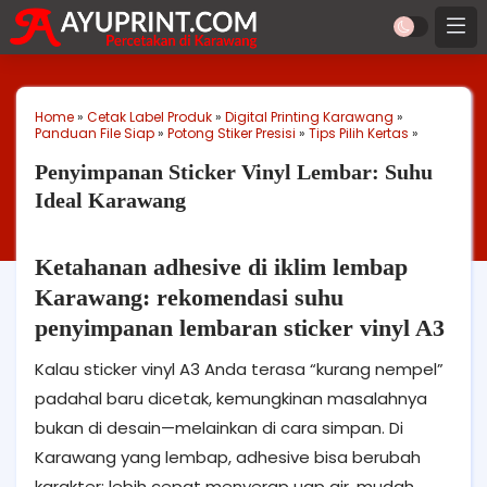
Home
»
Cetak Label Produk
»
Digital Printing Karawang
»
Panduan File Siap
»
Potong Stiker Presisi
»
Tips Pilih Kertas
»
Penyimpanan Sticker Vinyl Lembar: Suhu
Ideal Karawang
Ketahanan adhesive di iklim lembap
Karawang: rekomendasi suhu
penyimpanan lembaran sticker vinyl A3
Kalau sticker vinyl A3 Anda terasa “kurang nempel”
padahal baru dicetak, kemungkinan masalahnya
bukan di desain—melainkan di cara simpan. Di
Karawang yang lembap, adhesive bisa berubah
karakter: lebih cepat menyerap uap air, mudah