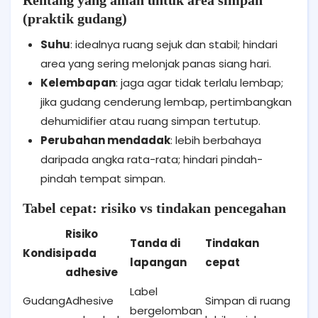
(praktik gudang)
Suhu
: idealnya ruang sejuk dan stabil; hindari
area yang sering melonjak panas siang hari.
Kelembapan
: jaga agar tidak terlalu lembap;
jika gudang cenderung lembap, pertimbangkan
dehumidifier atau ruang simpan tertutup.
Perubahan mendadak
: lebih berbahaya
daripada angka rata-rata; hindari pindah-
pindah tempat simpan.
Tabel cepat: risiko vs tindakan pencegahan
Risiko
Tanda di
Tindakan
Kondisi
pada
lapangan
cepat
adhesive
Label
Gudang
Adhesive
Simpan di ruang
bergelomban