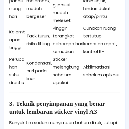
panas
melembek,
lebih sejuk,
g, posisi
siang
mudah
hindari dekat
mudah
hari
bergeser
atap/pintu
meleset
Pinggir
Gunakan ruang
Kelemb
Tack turun,
terangkat
tertutup,
apan
risiko lifting
beberapa hari
kemasan rapat,
tinggi
kemudian
kontrol RH
Peruba
Sticker
Kondensasi,
han
melengkung
Akklimatisasi
curl pada
suhu
sebelum
sebelum aplikasi
liner
drastis
dipakai
3. Teknik penyimpanan yang benar
untuk lembaran sticker vinyl A3
Banyak tim sudah menyimpan bahan di rak, tetapi