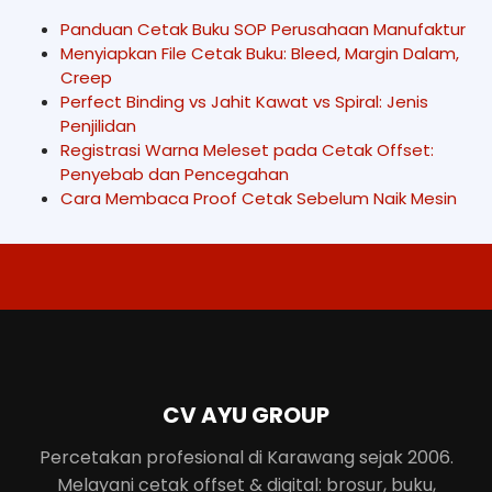
Panduan Cetak Buku SOP Perusahaan Manufaktur
Menyiapkan File Cetak Buku: Bleed, Margin Dalam,
Creep
Perfect Binding vs Jahit Kawat vs Spiral: Jenis
Penjilidan
Registrasi Warna Meleset pada Cetak Offset:
Penyebab dan Pencegahan
Cara Membaca Proof Cetak Sebelum Naik Mesin
CV AYU GROUP
Percetakan profesional di Karawang sejak 2006.
Melayani cetak offset & digital: brosur, buku,