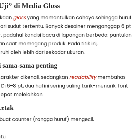
Uji” di Media Gloss
ukaan
gloss
yang memantulkan cahaya sehingga huruf
t dari sudut tertentu. Banyak desainer menganggap 6 pt
ar, padahal kondisi baca di lapangan berbeda: pantulan
n saat memegang produk. Pada titik ini,
uhi oleh lebih dari sekadar ukuran.
api sama-sama penting
akter dikenali, sedangkan
readability
membahas
–8 pt, dua hal ini sering saling tarik-menarik: font
i cepat melelahkan.
cetak
uat counter (rongga huruf) mengecil.
tu.