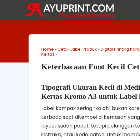
Home
»
Cetak Label Produk
»
Digital Printing Ka
Kertas
»
Keterbacaan Font Kecil Ce
Tipografi Ukuran Kecil di Med
Kertas Kromo A3 untuk Labe
Label kompak sering “kalah” bukan karen
terbaca saat ditempel di kemasan yang
layout sudah padat, tetapi pelanggan
instruksi, atau kode batch. Untuk mem