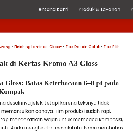
Tentang Kami
Produk & Layanan
rawang
»
Finishing Laminasi Glossy
»
Tips Desain Cetak
»
Tips Pilih
tak di Kertas Kromo A3 Gloss
ia Gloss: Batas Keterbacaan 6–8 pt pada
l Kompak
a desainnya jelek, tetapi karena teksnya tidak
 memantulkan cahaya. Tim produksi sudah rapi,
 tetap mendekatkan wajah untuk membaca komposisi,
bantu Anda menghindari masalah itu, kami membahas