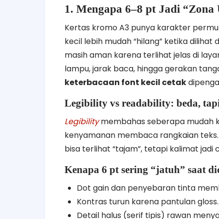
1. Mengapa 6–8 pt Jadi “Zona 
Kertas kromo A3 punya karakter perm
kecil lebih mudah “hilang” ketika diliha
masih aman karena terlihat jelas di lay
lampu, jarak baca, hingga gerakan tanga
keterbacaan font kecil cetak
dipengar
Legibility vs readability: beda, t
Legibility
membahas seberapa mudah kar
kenyamanan membaca rangkaian teks. Di 6
bisa terlihat “tajam”, tetapi kalimat jad
Kenapa 6 pt sering “jatuh” saat di
Dot gain dan penyebaran tinta memb
Kontras turun karena pantulan gloss.
Detail halus (serif tipis) rawan menya