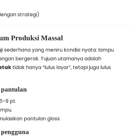
dengan strategi)
lum Produksi Massal
i sederhana yang meniru kondisi nyata: lampu
 tangan bergerak. Tujuan utamanya adalah
cetak
tidak hanya “lulus layar”, tetapi juga lulus
n pantulan
6–9 pt.
ampu.
ulasikan pantulan gloss.
l pengguna