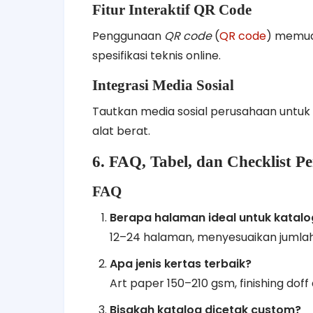
Fitur Interaktif QR Code
Penggunaan
QR code
(
QR code
) memud
spesifikasi teknis online.
Integrasi Media Sosial
Tautkan media sosial perusahaan unt
alat berat.
6. FAQ, Tabel, dan Checklist 
FAQ
Berapa halaman ideal untuk katalo
12–24 halaman, menyesuaikan jumlah
Apa jenis kertas terbaik?
Art paper 150–210 gsm, finishing doff 
Bisakah katalog dicetak custom?