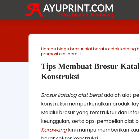
Home
»
blog
»
brosur alat berat
»
cetak katalog b
promosi alat berat
»
Tips Membuat Brosur Katal
Konstruksi
Brosur katalog alat berat
adalah alat 
konstruksi memperkenalkan produk, laya
Melalui brosur yang terstruktur dan inf
keunggulan, serta opsi pembelian alat 
Karawang
kini mampu memberikan kuali
berat sektor konstruksi.