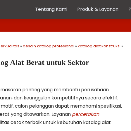
Tentang Kami
Produk & Layanan
erkualitas
»
desain katalog profesional
»
katalog alat konstruksi
»
og Alat Berat untuk Sektor
pemasaran penting yang membantu perusahaan
nan, dan keunggulan kompetitifnya secara efektif.
ormatif, calon pelanggan dapat memahami spesifikasi,
berat yang ditawarkan. Layanan
percetakan
tas cetak terbaik untuk kebutuhan katalog alat