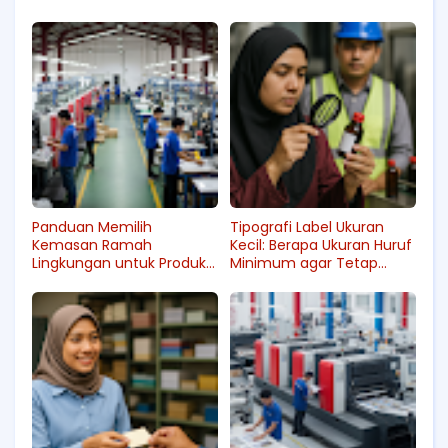
Panduan Memilih
Tipografi Label Ukuran
Kemasan Ramah
Kecil: Berapa Ukuran Huruf
Lingkungan untuk Produk
Minimum agar Tetap
Agribisnis
Terbaca di Lini Produksi