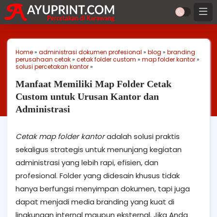
Home
»
administrasi dokumen profesional
»
blog
»
branding
perusahaan cetak
»
cetak folder custom
»
map folder kantor
»
solusi percetakan kantor
»
Manfaat Memiliki Map Folder Cetak
Custom untuk Urusan Kantor dan
Administrasi
Cetak map folder kantor
adalah solusi praktis
sekaligus strategis untuk menunjang kegiatan
administrasi yang lebih rapi, efisien, dan
profesional. Folder yang didesain khusus tidak
hanya berfungsi menyimpan dokumen, tapi juga
dapat menjadi media branding yang kuat di
lingkungan internal maupun eksternal. Jika Anda