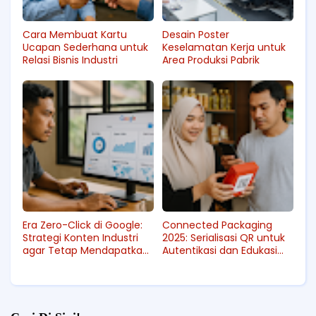
Cara Membuat Kartu
Desain Poster
Ucapan Sederhana untuk
Keselamatan Kerja untuk
Relasi Bisnis Industri
Area Produksi Pabrik
Era Zero-Click di Google:
Connected Packaging
Strategi Konten Industri
2025: Serialisasi QR untuk
agar Tetap Mendapatkan
Autentikasi dan Edukasi
Trafik yang Berkualitas
Konsumen Makin Diminati