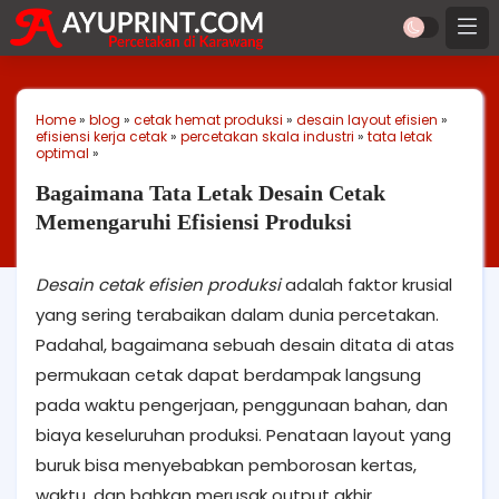
Home
»
blog
»
cetak hemat produksi
»
desain layout efisien
»
efisiensi kerja cetak
»
percetakan skala industri
»
tata letak
optimal
»
Bagaimana Tata Letak Desain Cetak
Memengaruhi Efisiensi Produksi
Desain cetak efisien produksi
adalah faktor krusial
yang sering terabaikan dalam dunia percetakan.
Padahal, bagaimana sebuah desain ditata di atas
permukaan cetak dapat berdampak langsung
pada waktu pengerjaan, penggunaan bahan, dan
biaya keseluruhan produksi. Penataan layout yang
buruk bisa menyebabkan pemborosan kertas,
waktu, dan bahkan merusak output akhir.