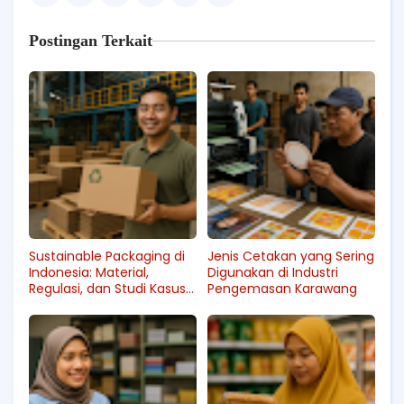
Postingan Terkait
Sustainable Packaging di
Jenis Cetakan yang Sering
Indonesia: Material,
Digunakan di Industri
Regulasi, dan Studi Kasus
Pengemasan Karawang
Pabrik Karawang