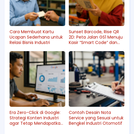
Cara Membuat Kartu
Sunset Barcode, Rise QR
Ucapan Sederhana untuk
2D: Peta Jalan GS1 Menuju
Relasi Bisnis Industri
Kasir “Smart Code” dan
Dampaknya bagi
Kemasan
Era Zero-Click di Google:
Contoh Desain Nota
Strategi Konten Industri
Service yang Sesuai untuk
agar Tetap Mendapatkan
Bengkel Industri Otomotif
Trafik yang Berkualitas